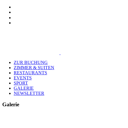
Zum
Tiktok
Instagram
Facebook
E-
Inhalt
Mail
springen
ZUR BUCHUNG
ZIMMER & SUITEN
RESTAURANTS
EVENTS
SPORT
GALERIE
NEWSLETTER
Galerie